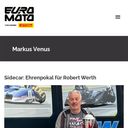
Skip
to
content
Markus Venus
Sidecar: Ehrenpokal für Robert Werth
ANKE WIECZOREK