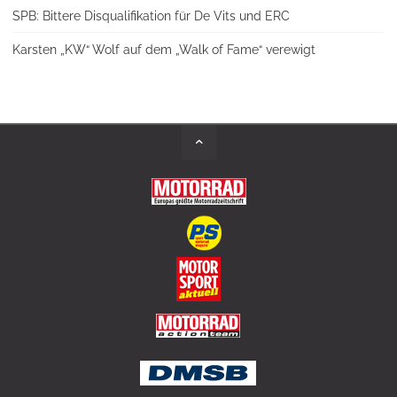
SPB: Bittere Disqualifikation für De Vits und ERC
Karsten „KW“ Wolf auf dem „Walk of Fame“ verewigt
Back
to
Top