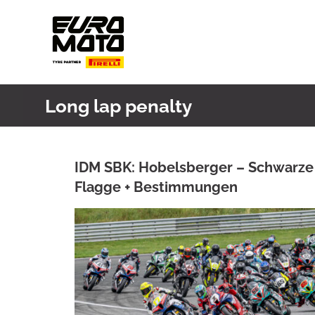
Skip
to
content
Long lap penalty
IDM SBK: Hobelsberger – Schwarze
Flagge + Bestimmungen
ANKE WIECZOREK