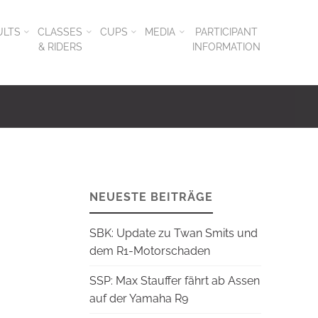
ULTS
CLASSES
CUPS
MEDIA
PARTICIPANT
& RIDERS
INFORMATION
NEUESTE BEITRÄGE
SBK: Update zu Twan Smits und
dem R1-Motorschaden
SSP: Max Stauffer fährt ab Assen
auf der Yamaha R9