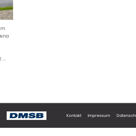
am
rena
 …
Kontakt
Impressum
Datensch