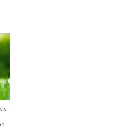
die
en