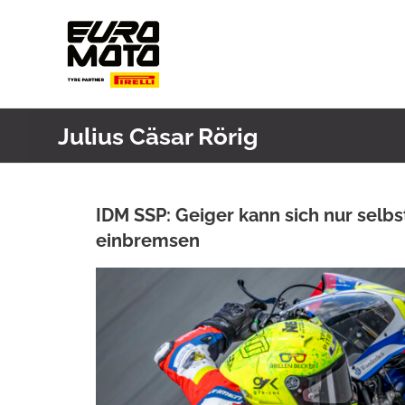
Skip
to
content
Julius Cäsar Rörig
IDM SSP: Geiger kann sich nur selbs
einbremsen
ANKE WIECZOREK