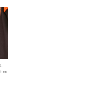
4,
t es