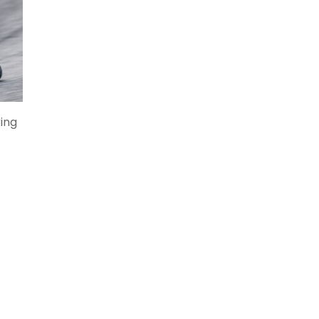
ing
n
-