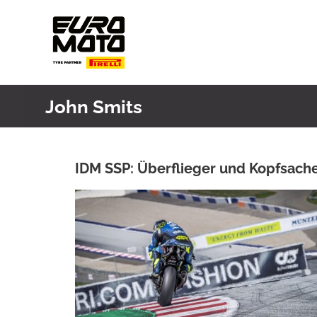
Skip
to
content
John Smits
IDM SSP: Überflieger und Kopfsach
ANKE WIECZOREK