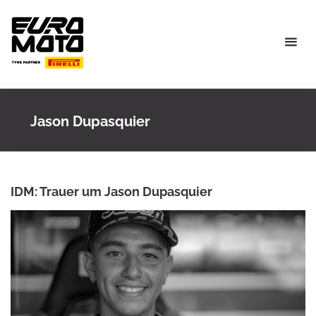
Skip
to
content
Jason Dupasquier
IDM: Trauer um Jason Dupasquier
ANKE WIECZOREK