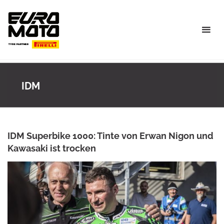
Skip
to
content
IDM
IDM Superbike 1000: Tinte von Erwan Nigon und
Kawasaki ist trocken
ANKE WIECZOREK