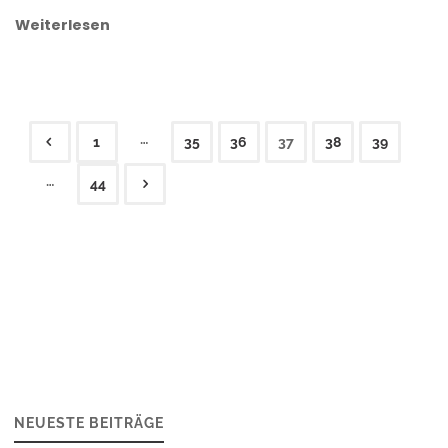
Weiterlesen
…
1
35
36
37
38
39
Seitennummerierung
…
44
der
Beiträge
NEUESTE BEITRÄGE