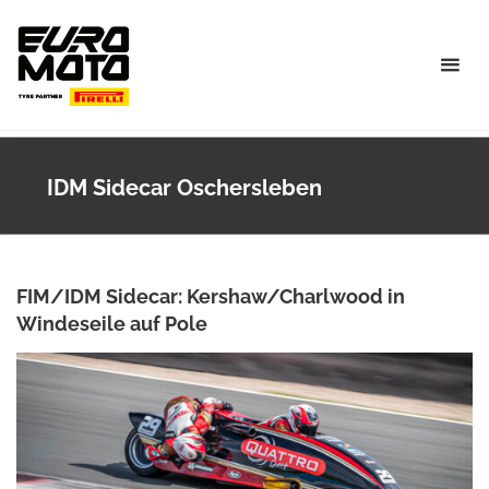
Skip
to
content
IDM Sidecar Oschersleben
FIM/IDM Sidecar: Kershaw/Charlwood in
Windeseile auf Pole
ROWENA HINZMANN