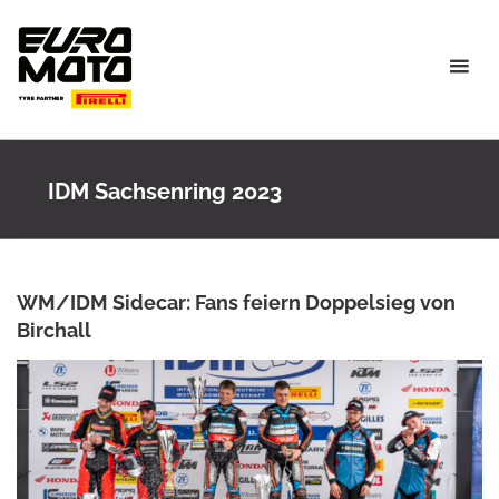
Skip
to
content
IDM Sachsenring 2023
WM/IDM Sidecar: Fans feiern Doppelsieg von
Birchall
ROWENA HINZMANN