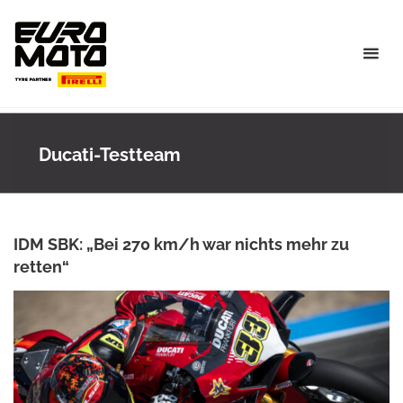
Skip
to
content
Ducati-Testteam
IDM SBK: „Bei 270 km/h war nichts mehr zu
retten“
ANKE WIECZOREK