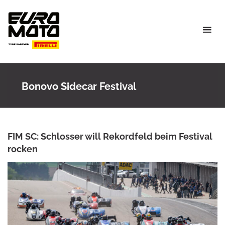
Skip
to
content
Bonovo Sidecar Festival
FIM SC: Schlosser will Rekordfeld beim Festival
rocken
ANKE WIECZOREK