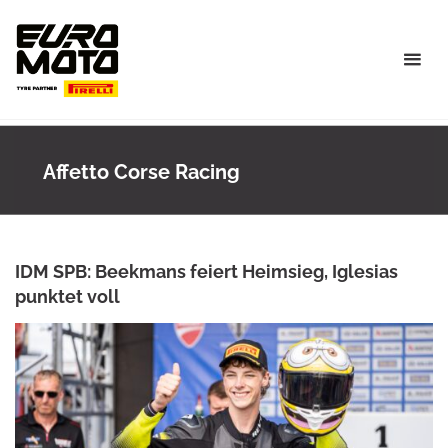
Skip
to
content
Affetto Corse Racing
IDM SPB: Beekmans feiert Heimsieg, Iglesias
punktet voll
ROWENA HINZMANN