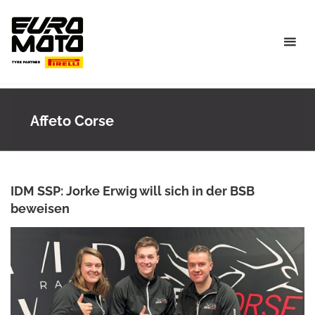
Skip
to
content
Affeto Corse
IDM SSP: Jorke Erwig will sich in der BSB
beweisen
ANKE WIECZOREK