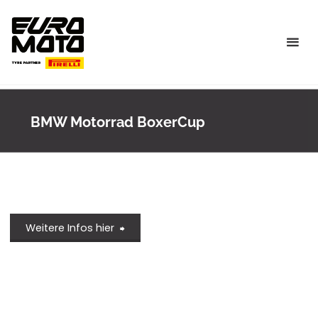
Skip
to
content
BMW Motorrad BoxerCup
Weitere Infos hier