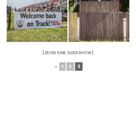
[ZEIGE EINE SLIDESHOW]
◄
1
2
3