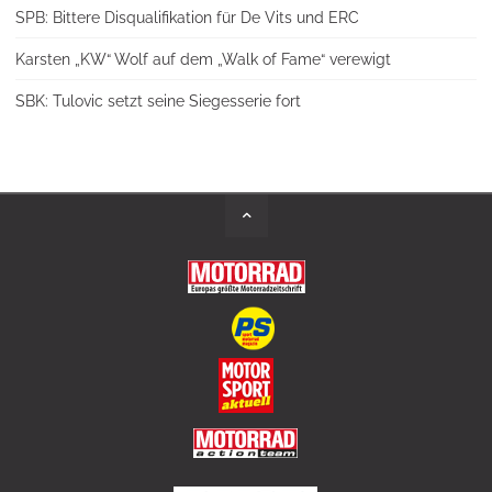
SPB: Bittere Disqualifikation für De Vits und ERC
Karsten „KW“ Wolf auf dem „Walk of Fame“ verewigt
SBK: Tulovic setzt seine Siegesserie fort
Back
to
Top