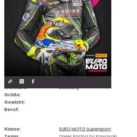
Geburtstag:
20.09.2004
Nationalität:
Wohnort:
Duisburg
Größe:
Gewicht:
Beruf:
Klasse:
EURO MOTO Supersport
Team:
Dreier Racing by Kawasaki