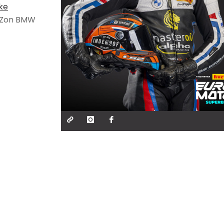
ke
n Zon BMW