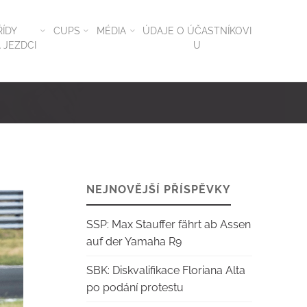
ŘÍDY
CUPS
MÉDIA
ÚDAJE O ÚČASTNÍKOVI
 JEZDCI
U
NEJNOVĚJŠÍ PŘÍSPĚVKY
SSP: Max Stauffer fährt ab Assen
auf der Yamaha R9
SBK: Diskvalifikace Floriana Alta
po podání protestu