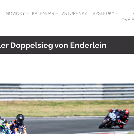
NOVINKY
KALENDÁŘ
VSTUPENKY
VÝSLEDKY
T
OVÉ A
er Doppelsieg von Enderlein