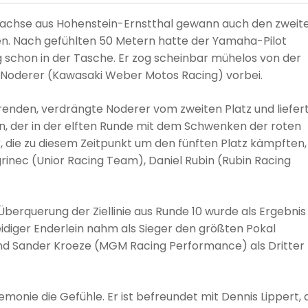
 Sachse aus Hohenstein-Ernstthal gewann auch den zweit
en. Nach gefühlten 50 Metern hatte der Yamaha-Pilot
schon in der Tasche. Er zog scheinbar mühelos von der
l Noderer (Kawasaki Weber Motos Racing) vorbei.
hrenden, verdrängte Noderer vom zweiten Platz und liefer
n, der in der elften Runde mit dem Schwenken der roten
, die zu diesem Zeitpunkt um den fünften Platz kämpften,
rinec (Unior Racing Team), Daniel Rubin (Rubin Racing
berquerung der Ziellinie aus Runde 10 wurde als Ergebnis 
eidiger Enderlein nahm als Sieger den größten Pokal
nd Sander Kroeze (MGM Racing Performance) als Dritter
onie die Gefühle. Er ist befreundet mit Dennis Lippert, 