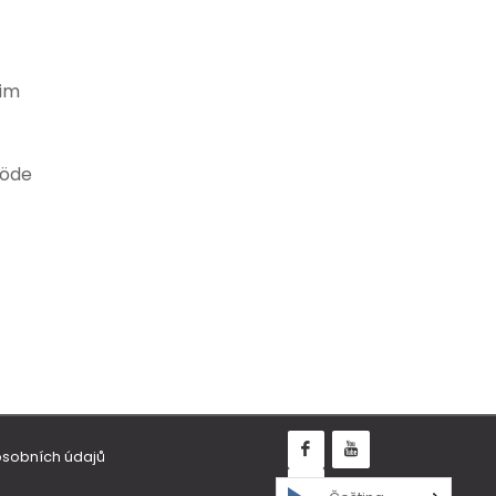
 im
röde
osobních údajů