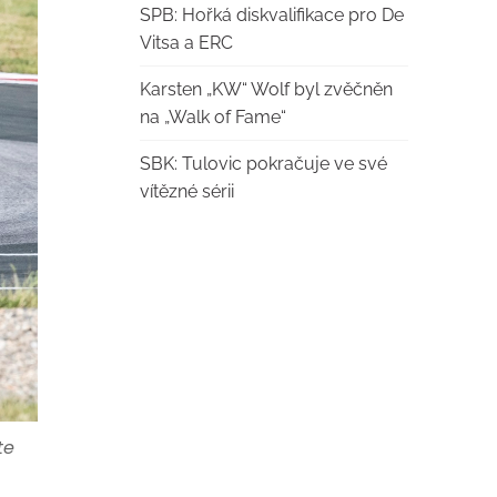
SPB: Hořká diskvalifikace pro De
Vitsa a ERC
Karsten „KW“ Wolf byl zvěčněn
na „Walk of Fame“
SBK: Tulovic pokračuje ve své
vítězné sérii
te