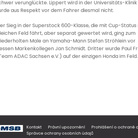
wer verunglückte. Lippert wird in der Universitäts-Klinik
urde aus Respekt vor dem Fahrer diesmal nicht.
er Sieg in der Superstock 600-Klasse, die mit Cup-Status
leichen Feld fährt, aber separat gewertet wird, ging zum
iederholten Male an Yamaha-Mann Stefan Ströhlein vor
essen Markenkollegen Jan Schmidt. Dritter wurde Paul F
Team ADAC Sachsen e.V.) auf der einzigen Honda im Feld.
Kontakt
Právní upozornění
Prohlášení o ochraně 
Správce ochrany osobních údajů