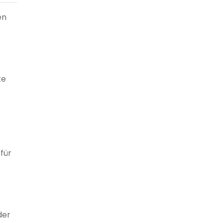
en
te
für
der