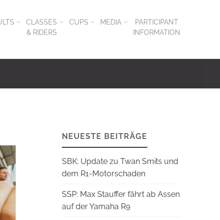
ULTS
CLASSES
CUPS
MEDIA
PARTICIPANT
& RIDERS
INFORMATION
NEUESTE BEITRÄGE
SBK: Update zu Twan Smits und
dem R1-Motorschaden
SSP: Max Stauffer fährt ab Assen
auf der Yamaha R9