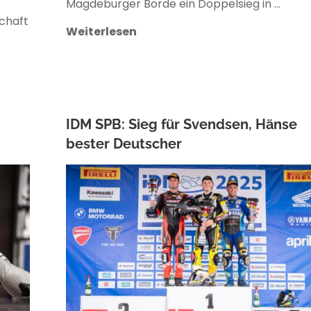
Magdeburger Börde ein Doppelsieg in …
chaft
Weiterlesen
IDM SPB: Sieg für Svendsen, Hänse
bester Deutscher
OWENA HINZMANN