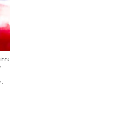
innt
n
n,