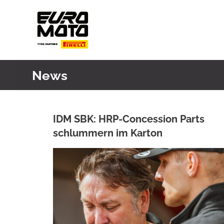
Skip
to
content
News
IDM SBK: HRP-Concession Parts
schlummern im Karton
ANKE WIECZOREK