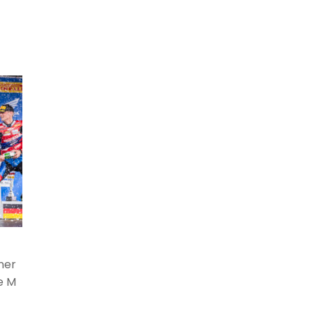
ner
e M