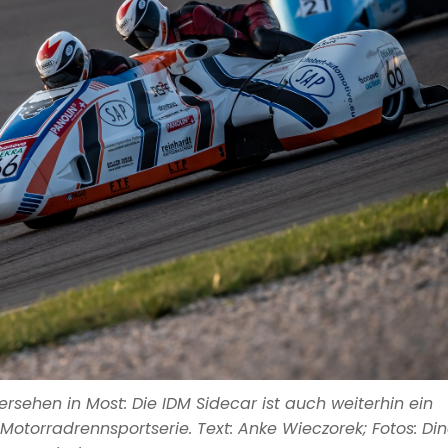
rsehen in Most: Die IDM Sidecar ist auch weiterhin ein
otorradrennsportserie. Text: Anke Wieczorek; Fotos: Di