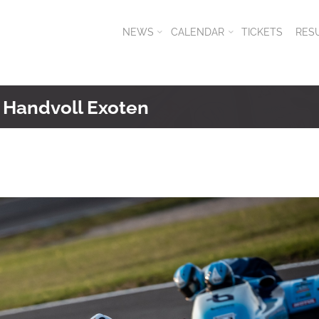
NEWS
CALENDAR
TICKETS
RES
 Handvoll Exoten