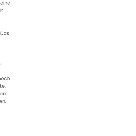
 eine
it
 Das
,
 noch
te,
sam
en.