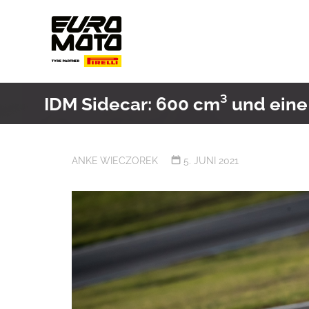
Skip
to
content
IDM Sidecar: 600 cm³ und eine
ANKE WIECZOREK
5. JUNI 2021