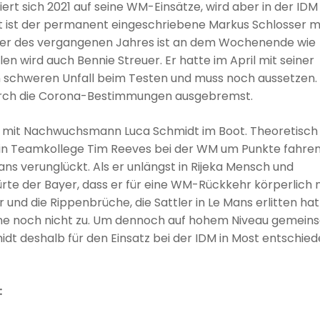
rt sich 2021 auf seine WM-Einsätze, wird aber in der IDM
st ist der permanent eingeschriebene Markus Schlosser m
eger des vergangenen Jahres ist an dem Wochenende wie
en wird auch Bennie Streuer. Er hatte im April mit seiner
 schweren Unfall beim Testen und muss noch aussetzen.
urch die Corona-Bestimmungen ausgebremst.
r mit Nachwuchsmann Luca Schmidt im Boot. Theoretisch
ein Teamkollege Tim Reeves bei der WM um Punkte fahren
ans verunglückt. Als er unlängst in Rijeka Mensch und
ürte der Bayer, dass er für eine WM-Rückkehr körperlich
er und die Rippenbrüche, die Sattler in Le Mans erlitten hat
ne noch nicht zu. Um dennoch auf hohem Niveau gemein
idt deshalb für den Einsatz bei der IDM in Most entschied
: