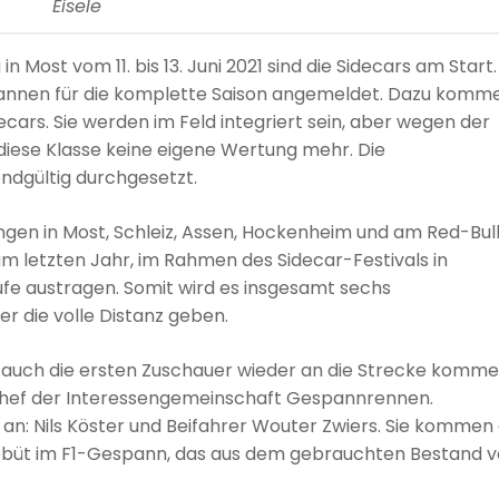
Eisele
n Most vom 11. bis 13. Juni 2021 sind die Sidecars am Start. 
annen für die komplette Saison angemeldet. Dazu komm
cars. Sie werden im Feld integriert sein, aber wegen der
diese Klasse keine eigene Wertung mehr. Die
ndgültig durchgesetzt.
n in Most, Schleiz, Assen, Hockenheim und am Red-Bul
m letzten Jahr, im Rahmen des Sidecar-Festivals in
fe austragen. Somit wird es insgesamt sechs
r die volle Distanz geben.
nd auch die ersten Zuschauer wieder an die Strecke komm
schef der Interessengemeinschaft Gespannrennen.
d an: Nils Köster und Beifahrer Wouter Zwiers. Sie kommen
Debüt im F1-Gespann, das aus dem gebrauchten Bestand 