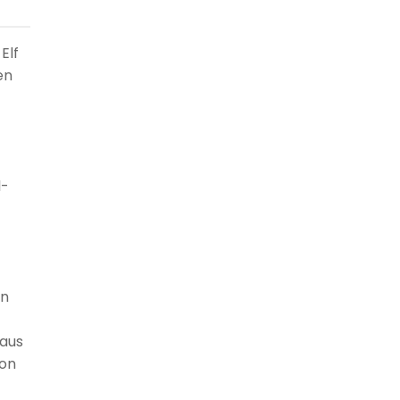
Elf
en
l-
en
 aus
von