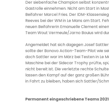
Der siebenfache Champion selbst konzentrie
Gastrolle einnehmen. Nicht am Start in Mo
Beifahrer Marcel Fries. Der IDM-Klassensi
Reeves bei der WM in Le Mans am Start. Fehl
neuen Beifahrerin Emanuelle Clement einen
Team Wout Vermeule/Jarno Bouius wird d
Angemeldet hat sich dagegen Josef Sattle
sollte der Bonovo Action-Team-Pilot wie s
doch Sattler war im März bei Testen in Le M
Maschine bei der Sidecar Trophy prüfte, sp
nicht bereit ist. Die verletzte rechte Schult
lassen den Kampf auf der ganz großen Büh
in Fahrt zu bleiben, haben sich Sattler/Schm
Permanent eingeschriebene Teams 2021