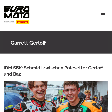
Skip
to
content
Garrett Gerloff
IDM SBK: Schmidt zwischen Polesetter Gerloff
und Baz
ANKE WIECZOREK