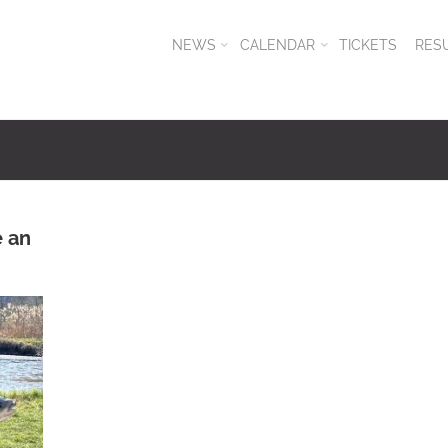
NEWS
CALENDAR
TICKETS
RES
e an