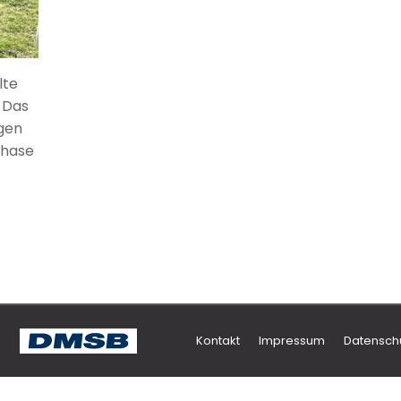
lte
 Das
igen
Phase
Kontakt
Impressum
Datensch