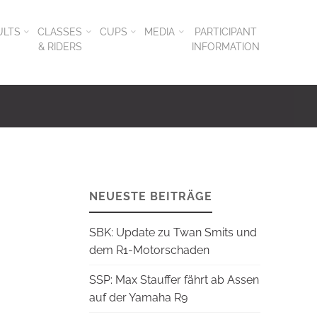
ULTS
CLASSES
CUPS
MEDIA
PARTICIPANT
& RIDERS
INFORMATION
NEUESTE BEITRÄGE
SBK: Update zu Twan Smits und
dem R1-Motorschaden
SSP: Max Stauffer fährt ab Assen
auf der Yamaha R9