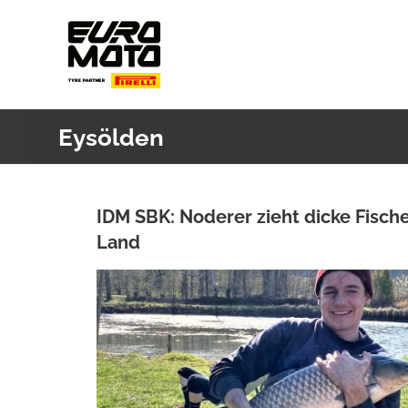
Skip
to
content
Eysölden
IDM SBK: Noderer zieht dicke Fisch
Land
ANKE WIECZOREK